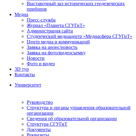
Выставочный зал исторических геодезических
приборов
Медиа
Пресс-служба
Журнал «Планета СГУГиТ»
Администрация сайта
Студенческий медиацентр «Медиасфера СГУГиТ»
Центр медиа и коммуникаций
Заявка на анонс/новость
Заявка на фото/видеосъемку
Новости
Фото и видео
3D тур
Контакты
Университет
Руководство
Структура и органы управления образовательной
организации
Сведения об образовательной организации
Структура СГУГиТ
Документы
Реквизиты