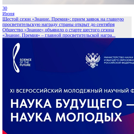
30
Июня
Шестой сезон «Знание. Премия»: прием заявок на главную
просветительскую награду страны открыт до сентября
Общество «Знание» объявило о старте шестого сезона
«Знание. Премия» – главной просветительской награ...