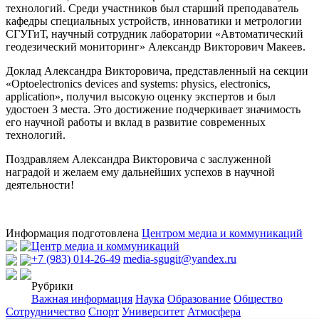
технологий. Среди участников был старший преподаватель
кафедры специальных устройств, инноватики и метрологии
СГУГиТ, научный сотрудник лаборатории «Автоматический
геодезический мониторинг» Александр Викторович Макеев.
Доклад Александра Викторовича, представленный на секции
«Optoelectronics devices and systems: physics, electronics,
application», получил высокую оценку экспертов и был
удостоен 3 места. Это достижение подчеркивает значимость
его научной работы и вклад в развитие современных
технологий.
Поздравляем Александра Викторовича с заслуженной
наградой и желаем ему дальнейших успехов в научной
деятельности!
Информация подготовлена
Центром медиа и коммуникаций
Центр медиа и коммуникаций
+7 (983) 014-26-49
media-sgugit@yandex.ru
Рубрики
Важная информация
Наука
Образование
Общество
Сотрудничество
Спорт
Университет
Атмосфера