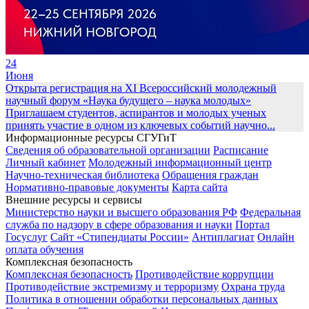
24
Июня
Открыта регистрация на XI Всероссийский молодежный
научный форум «Наука будущего – наука молодых»
Приглашаем студентов, аспирантов и молодых ученых
принять участие в одном из ключевых событий научно...
Информационные ресурсы СГУГиТ
Сведения об образовательной организации
Расписание
Личный кабинет
Молодежный информационный центр
Научно-техническая библиотека
Обращения граждан
Нормативно-правовые документы
Карта сайта
Внешние ресурсы и сервисы
Министерство науки и высшего образования РФ
Федеральная
служба по надзору в сфере образования и науки
Портал
Госуслуг
Сайт «Стипендиаты России»
Антиплагиат
Онлайн
оплата обучения
Комплексная безопасность
Комплексная безопасность
Противодействие коррупции
Противодействие экстремизму и терроризму
Охрана труда
Политика в отношении обработки персональных данных