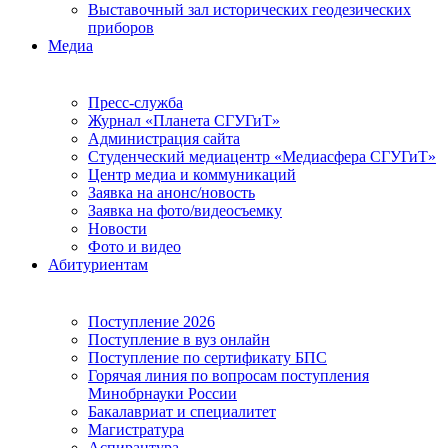
Выставочный зал исторических геодезических
приборов
Медиа
Пресс-служба
Журнал «Планета СГУГиТ»
Администрация сайта
Студенческий медиацентр «Медиасфера СГУГиТ»
Центр медиа и коммуникаций
Заявка на анонс/новость
Заявка на фото/видеосъемку
Новости
Фото и видео
Абитуриентам
Поступление 2026
Поступление в вуз онлайн
Поступление по сертификату БПС
Горячая линия по вопросам поступления
Минобрнауки России
Бакалавриат и специалитет
Магистратура
Аспирантура