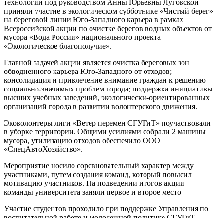
технологий под руководством Анны Юрьевны Луговской
приняли участие в экологическом субботнике «Чистый берег»
на береговой линии Юго-Западного карьера в рамках
Всероссийской акции по очистке берегов водных объектов от
мусора «Вода России» национального проекта
«Экологическое благополучие».
Главной задачей акции является очистка береговых зон
обводненного карьера Юго-Западного от отходов;
консолидация и привлечение внимание граждан к решению
социально-значимых проблем города; поддержка инициативы
высших учебных заведений, экологически-ориентированных
организаций города в развитии волонтерского движения.
Эковолонтеры лиги «Ветер перемен СГУГиТ» поучаствовали
в уборке территории. Общими усилиями собрали 2 машины
мусора, утилизацию отходов обеспечило ООО
«СпецАвтоХозяйство».
Мероприятие носило соревновательный характер между
участниками, путем создания команд, который повысил
мотивацию участников. На подведении итогов акции
команды университета заняли первое и второе место.
Участие студентов проходило при поддержке Управления по
воспитательной работе и молодежной политике СГУГиТ.