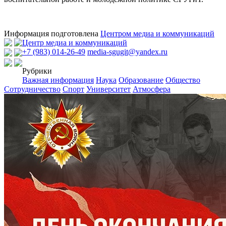
Информация подготовлена
Центром медиа и коммуникаций
Центр медиа и коммуникаций
+7 (983) 014-26-49
media-sgugit@yandex.ru
Рубрики
Важная информация
Наука
Образование
Общество
Сотрудничество
Спорт
Университет
Атмосфера