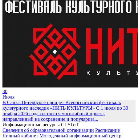
30
Июля
В Санкт-Петербурге пройдет Всероссийский фестиваль
культурного наследия «НИТЬ КУЛЬТУРЫ»
С 1 июля по 30
ноября 2026 года состоится масштабный проект,
направленный на сохранение и популяриза...
Информационные ресурсы СГУГиТ
Сведения об образовательной организации
Расписание
Личный кабинет
Молодежный информационный центр