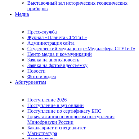
Выставочный зал исторических геодезических
приборов
Медиа
Пресс-служба
Журнал «Планета СГУГиТ»
Администрация сайта
Студенческий медиацентр «Медиасфера СГУГиТ»
Центр медиа и коммуникаций
Заявка на анонс/новость
Заявка на фото/видеосъемку
Новости
Фото и видео
Абитуриентам
Поступление 2026
Поступление в вуз онлайн
Поступление по сертификату БПС
Горячая линия по вопросам поступления
Минобрнауки России
Бакалавриат и специалитет
Магистратура
Аспирантура