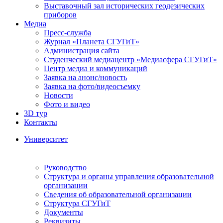
Выставочный зал исторических геодезических
приборов
Медиа
Пресс-служба
Журнал «Планета СГУГиТ»
Администрация сайта
Студенческий медиацентр «Медиасфера СГУГиТ»
Центр медиа и коммуникаций
Заявка на анонс/новость
Заявка на фото/видеосъемку
Новости
Фото и видео
3D тур
Контакты
Университет
Руководство
Структура и органы управления образовательной
организации
Сведения об образовательной организации
Структура СГУГиТ
Документы
Реквизиты