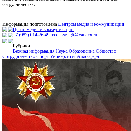
сотрудничества.
Информация подготовлена
Центром медиа и коммуникаций
Центр медиа и коммуникаций
+7 (983) 014-26-49
media-sgugit@yandex.ru
Рубрики
Важная информация
Наука
Образование
Общество
Сотрудничество
Спорт
Университет
Атмосфера