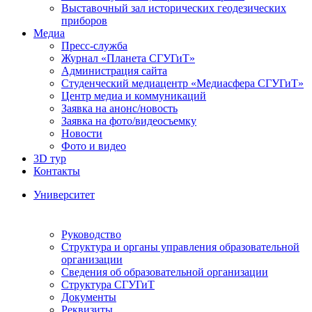
Выставочный зал исторических геодезических
приборов
Медиа
Пресс-служба
Журнал «Планета СГУГиТ»
Администрация сайта
Студенческий медиацентр «Медиасфера СГУГиТ»
Центр медиа и коммуникаций
Заявка на анонс/новость
Заявка на фото/видеосъемку
Новости
Фото и видео
3D тур
Контакты
Университет
Руководство
Структура и органы управления образовательной
организации
Сведения об образовательной организации
Структура СГУГиТ
Документы
Реквизиты