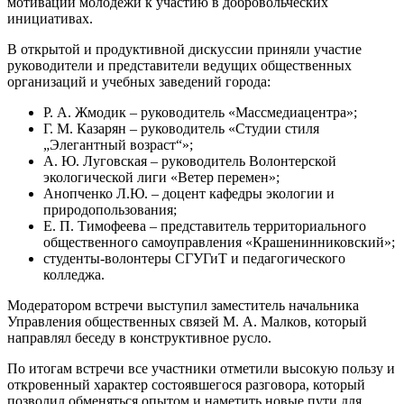
мотивации молодежи к участию в добровольческих
инициативах.
В открытой и продуктивной дискуссии приняли участие
руководители и представители ведущих общественных
организаций и учебных заведений города:
Р. А. Жмодик – руководитель «Массмедиацентра»;
Г. М. Казарян – руководитель «Студии стиля
„Элегантный возраст“»;
А. Ю. Луговская – руководитель Волонтерской
экологической лиги «Ветер перемен»;
Анопченко Л.Ю. – доцент кафедры экологии и
природопользования;
Е. П. Тимофеева – представитель территориального
общественного самоуправления «Крашенинниковский»;
студенты-волонтеры СГУГиТ и педагогического
колледжа.
Модератором встречи выступил заместитель начальника
Управления общественных связей М. А. Малков, который
направлял беседу в конструктивное русло.
По итогам встречи все участники отметили высокую пользу и
откровенный характер состоявшегося разговора, который
позволил обменяться опытом и наметить новые пути для