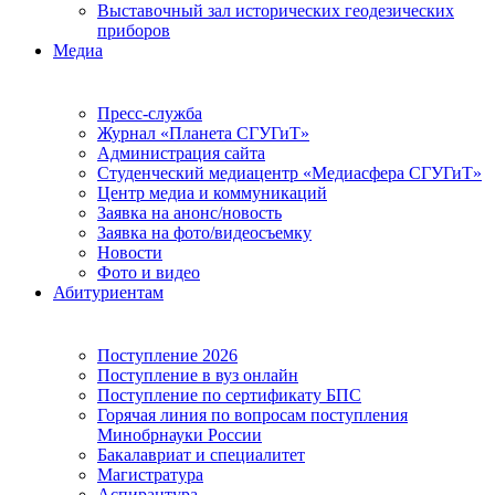
Выставочный зал исторических геодезических
приборов
Медиа
Пресс-служба
Журнал «Планета СГУГиТ»
Администрация сайта
Студенческий медиацентр «Медиасфера СГУГиТ»
Центр медиа и коммуникаций
Заявка на анонс/новость
Заявка на фото/видеосъемку
Новости
Фото и видео
Абитуриентам
Поступление 2026
Поступление в вуз онлайн
Поступление по сертификату БПС
Горячая линия по вопросам поступления
Минобрнауки России
Бакалавриат и специалитет
Магистратура
Аспирантура