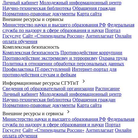
Личный кабинет
Молодежный информационный центр
Научно-техническая библиотека
Обращения граждан
Нормативно-правовые документы
Карта сайта
Внешние ресурсы и сервисы
Министерство науки и высшего образования РФ
Федеральная
служба по надзору в сфере образования и науки
Портал
Госуслуг
Сайт «Стипендиаты России»
Антиплагиат
Онлайн
оплата обучения
Комплексная безопасность
Комплексная безопасность
Противодействие коррупции
Противодействие экстремизму и терроризму
Охрана труда
Политика в отношении обработки персональных данных
Профилактика IT-преступлений
Интернет-портал для
противодействия слухам и фейкам
Информационные ресурсы СГУГиТ
Сведения об образовательной организации
Расписание
Личный кабинет
Молодежный информационный центр
Научно-техническая библиотека
Обращения граждан
Нормативно-правовые документы
Карта сайта
Внешние ресурсы и сервисы
Министерство науки и высшего образования РФ
Федеральная
служба по надзору в сфере образования и науки
Портал
Госуслуг
Сайт «Стипендиаты России»
Антиплагиат
Онлайн
оплата обучения