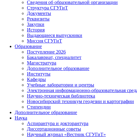
Сведения об образовательной организации
Структура СГУГиТ
Документы
Реквизиты
Закупки
История
Выдающиеся выпускники
Миссия СГУГиТ
Образование
Поступление 2026
Бакалавриат, специалитет
Магистратура
Дополнительное образование
Институты
Кафедры
Учебные лаборатории и центры
Электронная информационно-образовательная сред
Научно-техническая библиотека
Новосибирский техникум геодезии и картографии
Стипендии
Дополнительное образование
Наука
Аспирантура и докторантура
Диссертационные советы
Научный журнал «Вестник СГУГиТ»