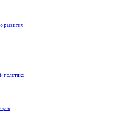
о развития
ой политике
боров