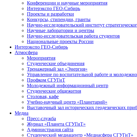
Конференции и научные мероприятия
Интерэкспо ГЕО-Сибирь
Проекты и разработки
Конкурсы, стипендии, гранты
Научно-исследовательский институт стратегическог
Научные лаборатории и центры
Научно-исследовательская работа студентов
Национальные проекты России
Интерэкспо ГЕО-Сибирь
Атмосфера
Мероприятия
Студенческие объединения
Тренажерный зал «Энергия»
Управление по воспитательной работе и молодежн
Профком СГУГиТ
Молодежный информационный центр
Студенческие общежития
Столовая, кафе
Учебно-научный центр «Планетарий»
Выставочный зал исторических геодезических при
Медиа
Пресс-служба
Журнал «Планета СГУГиТ»
Администрация сайта
Студенческий медиацентр «Медиасфера СГУГиТ»