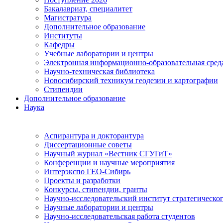
Бакалавриат, специалитет
Магистратура
Дополнительное образование
Институты
Кафедры
Учебные лаборатории и центры
Электронная информационно-образовательная сред
Научно-техническая библиотека
Новосибирский техникум геодезии и картографии
Стипендии
Дополнительное образование
Наука
Аспирантура и докторантура
Диссертационные советы
Научный журнал «Вестник СГУГиТ»
Конференции и научные мероприятия
Интерэкспо ГЕО-Сибирь
Проекты и разработки
Конкурсы, стипендии, гранты
Научно-исследовательский институт стратегическог
Научные лаборатории и центры
Научно-исследовательская работа студентов