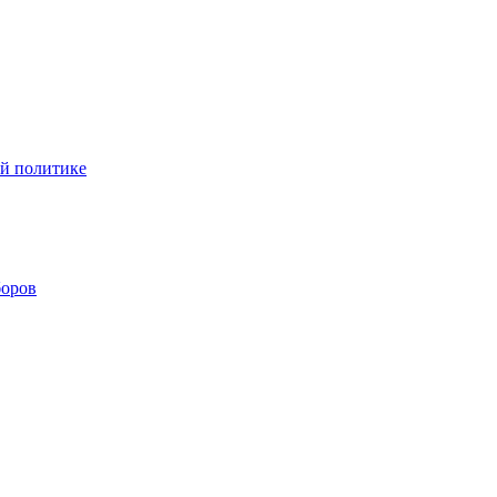
ой политике
боров