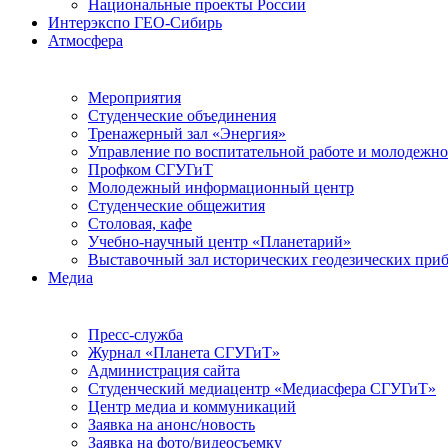
Национальные проекты России
Интерэкспо ГЕО-Сибирь
Атмосфера
Мероприятия
Студенческие объединения
Тренажерный зал «Энергия»
Управление по воспитательной работе и молодежн
Профком СГУГиТ
Молодежный информационный центр
Студенческие общежития
Столовая, кафе
Учебно-научный центр «Планетарий»
Выставочный зал исторических геодезических при
Медиа
Пресс-служба
Журнал «Планета СГУГиТ»
Администрация сайта
Студенческий медиацентр «Медиасфера СГУГиТ»
Центр медиа и коммуникаций
Заявка на анонс/новость
Заявка на фото/видеосъемку