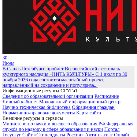
30
Июля
В Санкт-Петербурге пройдет Всероссийский фестиваль
культурного наследия «НИТЬ КУЛЬТУРЫ»
С 1 июля по 30
ноября 2026 года состоится масштабный проект,
направленный на сохранение и популяриза...
Информационные ресурсы СГУГиТ
Сведения об образовательной организации
Расписание
Личный кабинет
Молодежный информационный центр
Научно-техническая библиотека
Обращения граждан
Нормативно-правовые документы
Карта сайта
Внешние ресурсы и сервисы
Министерство науки и высшего образования РФ
Федеральная
служба по надзору в сфере образования и науки
Портал
Госуслуг
Сайт «Стипендиаты России»
Антиплагиат
Онлайн