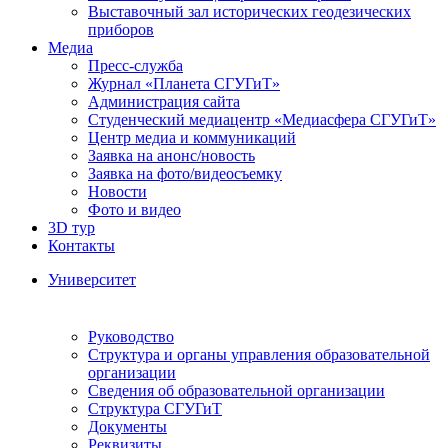
Выставочный зал исторических геодезических
приборов
Медиа
Пресс-служба
Журнал «Планета СГУГиТ»
Администрация сайта
Студенческий медиацентр «Медиасфера СГУГиТ»
Центр медиа и коммуникаций
Заявка на анонс/новость
Заявка на фото/видеосъемку
Новости
Фото и видео
3D тур
Контакты
Университет
Руководство
Структура и органы управления образовательной
организации
Сведения об образовательной организации
Структура СГУГиТ
Документы
Реквизиты