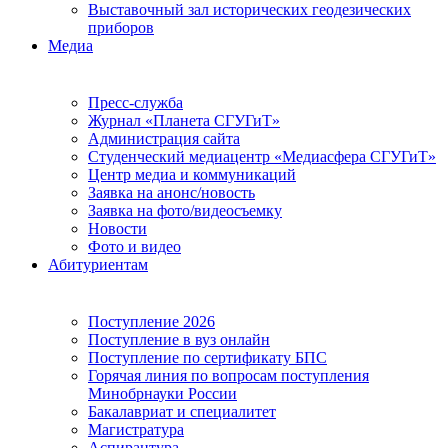
Выставочный зал исторических геодезических
приборов
Медиа
Пресс-служба
Журнал «Планета СГУГиТ»
Администрация сайта
Студенческий медиацентр «Медиасфера СГУГиТ»
Центр медиа и коммуникаций
Заявка на анонс/новость
Заявка на фото/видеосъемку
Новости
Фото и видео
Абитуриентам
Поступление 2026
Поступление в вуз онлайн
Поступление по сертификату БПС
Горячая линия по вопросам поступления
Минобрнауки России
Бакалавриат и специалитет
Магистратура
Аспирантура