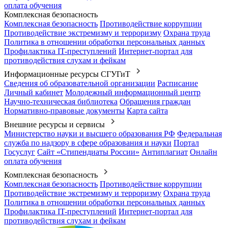
оплата обучения
Комплексная безопасность
Комплексная безопасность
Противодействие коррупции
Противодействие экстремизму и терроризму
Охрана труда
Политика в отношении обработки персональных данных
Профилактика IT-преступлений
Интернет-портал для
противодействия слухам и фейкам
Информационные ресурсы СГУГиТ
Сведения об образовательной организации
Расписание
Личный кабинет
Молодежный информационный центр
Научно-техническая библиотека
Обращения граждан
Нормативно-правовые документы
Карта сайта
Внешние ресурсы и сервисы
Министерство науки и высшего образования РФ
Федеральная
служба по надзору в сфере образования и науки
Портал
Госуслуг
Сайт «Стипендиаты России»
Антиплагиат
Онлайн
оплата обучения
Комплексная безопасность
Комплексная безопасность
Противодействие коррупции
Противодействие экстремизму и терроризму
Охрана труда
Политика в отношении обработки персональных данных
Профилактика IT-преступлений
Интернет-портал для
противодействия слухам и фейкам