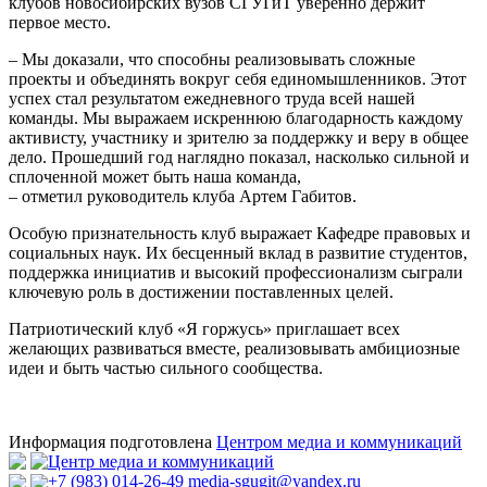
клубов новосибирских вузов СГУГиТ уверенно держит
первое место.
– Мы доказали, что способны реализовывать сложные
проекты и объединять вокруг себя единомышленников. Этот
успех стал результатом ежедневного труда всей нашей
команды. Мы выражаем искреннюю благодарность каждому
активисту, участнику и зрителю за поддержку и веру в общее
дело. Прошедший год наглядно показал, насколько сильной и
сплоченной может быть наша команда,
– отметил руководитель клуба Артем Габитов.
Особую признательность клуб выражает Кафедре правовых и
социальных наук. Их бесценный вклад в развитие студентов,
поддержка инициатив и высокий профессионализм сыграли
ключевую роль в достижении поставленных целей.
Патриотический клуб «Я горжусь» приглашает всех
желающих развиваться вместе, реализовывать амбициозные
идеи и быть частью сильного сообщества.
Информация подготовлена
Центром медиа и коммуникаций
Центр медиа и коммуникаций
+7 (983) 014-26-49
media-sgugit@yandex.ru