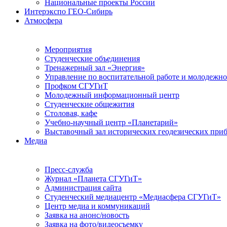
Национальные проекты России
Интерэкспо ГЕО-Сибирь
Атмосфера
Мероприятия
Студенческие объединения
Тренажерный зал «Энергия»
Управление по воспитательной работе и молодежн
Профком СГУГиТ
Молодежный информационный центр
Студенческие общежития
Столовая, кафе
Учебно-научный центр «Планетарий»
Выставочный зал исторических геодезических при
Медиа
Пресс-служба
Журнал «Планета СГУГиТ»
Администрация сайта
Студенческий медиацентр «Медиасфера СГУГиТ»
Центр медиа и коммуникаций
Заявка на анонс/новость
Заявка на фото/видеосъемку