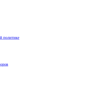
ой политике
боров