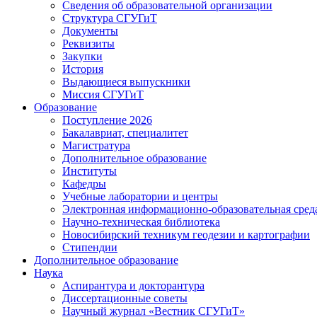
Сведения об образовательной организации
Структура СГУГиТ
Документы
Реквизиты
Закупки
История
Выдающиеся выпускники
Миссия СГУГиТ
Образование
Поступление 2026
Бакалавриат, специалитет
Магистратура
Дополнительное образование
Институты
Кафедры
Учебные лаборатории и центры
Электронная информационно-образовательная сред
Научно-техническая библиотека
Новосибирский техникум геодезии и картографии
Стипендии
Дополнительное образование
Наука
Аспирантура и докторантура
Диссертационные советы
Научный журнал «Вестник СГУГиТ»