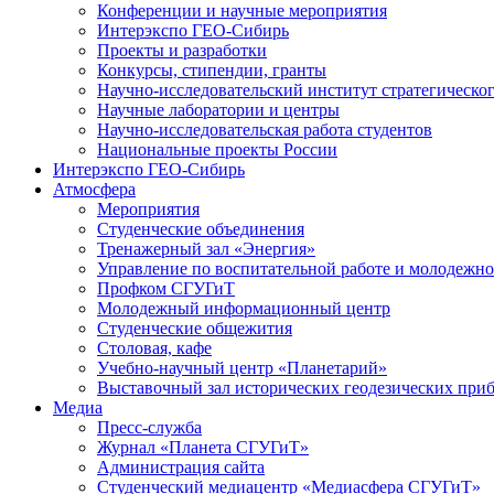
Конференции и научные мероприятия
Интерэкспо ГЕО-Сибирь
Проекты и разработки
Конкурсы, стипендии, гранты
Научно-исследовательский институт стратегическог
Научные лаборатории и центры
Научно-исследовательская работа студентов
Национальные проекты России
Интерэкспо ГЕО-Сибирь
Атмосфера
Мероприятия
Студенческие объединения
Тренажерный зал «Энергия»
Управление по воспитательной работе и молодежн
Профком СГУГиТ
Молодежный информационный центр
Студенческие общежития
Столовая, кафе
Учебно-научный центр «Планетарий»
Выставочный зал исторических геодезических при
Медиа
Пресс-служба
Журнал «Планета СГУГиТ»
Администрация сайта
Студенческий медиацентр «Медиасфера СГУГиТ»