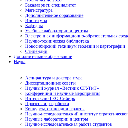
Бакалавриат, специалитет
Магистратура
Дополнительное образование
Институты
Кафедры
Учебные лаборатории и центры
Электронная информационно-образовательная сред
Научно-техническая библиотека
Новосибирский техникум геодезии и картографии
Стипендии
Дополнительное образование
Наука
Аспирантура и докторантура
Диссертационные советы
Научный журнал «Вестник СГУГиТ»
Конференции и научные мероприятия
Интерэкспо ГЕО-Сибирь
Проекты и разработки
Конкурсы, стипендии, гранты
Научно-исследовательский институт стратегическог
Научные лаборатории и центры
Научно-исследовательская работа студентов