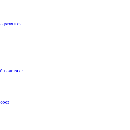
о развития
ой политике
боров