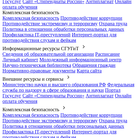
Госуслуг
Сайт «Стипендиаты России»
Антиплагиат
Онлайн
оплата обучения
Комплексная безопасность
Комплексная безопасность
Противодействие коррупции
Противодействие экстремизму и терроризму
Охрана труда
Политика в отношении обработки персональных данных
Профилактика IT-преступлений
Интернет-портал для
противодействия слухам и фейкам
Информационные ресурсы СГУГиТ
Сведения об образовательной организации
Расписание
Личный кабинет
Молодежный информационный центр
Научно-техническая библиотека
Обращения граждан
Нормативно-правовые документы
Карта сайта
Внешние ресурсы и сервисы
Министерство науки и высшего образования РФ
Федеральная
служба по надзору в сфере образования и науки
Портал
Госуслуг
Сайт «Стипендиаты России»
Антиплагиат
Онлайн
оплата обучения
Комплексная безопасность
Комплексная безопасность
Противодействие коррупции
Противодействие экстремизму и терроризму
Охрана труда
Политика в отношении обработки персональных данных
Профилактика IT-преступлений
Интернет-портал для
противодействия слухам и фейкам