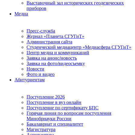
Выставочный зал исторических геодезических
приборов
Медиа
Пресс-служба
Журнал «Планета СГУГиТ»
Администрация сайта
Студенческий медиацентр «Медиасфера СГУГиТ»
Центр медиа и коммуникаций
Заявка на анонс/новость
Заявка на фото/видеосъемку
Новости
Фото и видео
Абитуриентам
Поступление 2026
Поступление в вуз онлайн
Поступление по сертификату БПС
Горячая линия по вопросам поступления
Минобрнауки России
Бакалавриат и специалитет
Магистратура
Аспирантура