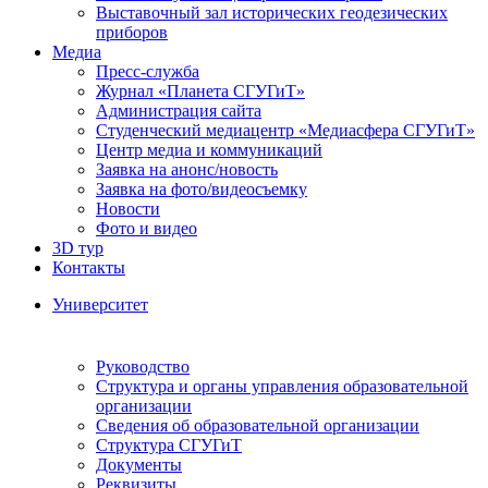
Выставочный зал исторических геодезических
приборов
Медиа
Пресс-служба
Журнал «Планета СГУГиТ»
Администрация сайта
Студенческий медиацентр «Медиасфера СГУГиТ»
Центр медиа и коммуникаций
Заявка на анонс/новость
Заявка на фото/видеосъемку
Новости
Фото и видео
3D тур
Контакты
Университет
Руководство
Структура и органы управления образовательной
организации
Сведения об образовательной организации
Структура СГУГиТ
Документы
Реквизиты