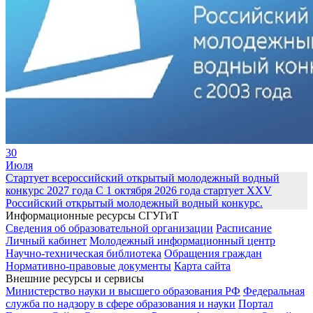
30
Июля
Стартует всероссийский открытый молодежный водный
конкурс 2027 года
С 1 октября 2026 года стартует XXV
Российский открытый молодежный водный конкурс.
Информационные ресурсы СГУГиТ
Сведения об образовательной организации
Расписание
Личный кабинет
Молодежный информационный центр
Научно-техническая библиотека
Обращения граждан
Нормативно-правовые документы
Карта сайта
Внешние ресурсы и сервисы
Министерство науки и высшего образования РФ
Федеральная
служба по надзору в сфере образования и науки
Портал