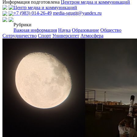
Информация подготовлена
Центром медиа и коммуникаций
Центр медиа и коммуникаций
+7 (983) 014-26-49
media-sgugit@yandex.ru
Рубрики
Важная информация
Наука
Образование
Общество
Сотрудничество
Спорт
Университет
Атмосфера