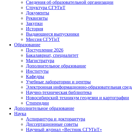
Сведения об образовательной организации
Структура СГУГиТ
Документы
Реквизиты
Закупки
История
Выдающиеся выпускники
Миссия СГУГиТ
Образование
Поступление 2026
Бакалавриат, специалитет
Магистратура
Дополнительное образование
Институты
Кафедры
Учебные лаборатории и центры
Электронная информационно-образовательная сред
Научно-техническая библиотека
Новосибирский техникум геодезии и картографии
Стипендии
Дополнительное образование
Наука
Аспирантура и докторантура
Диссертационные советы
Научный журнал «Вестник СГУГиТ»