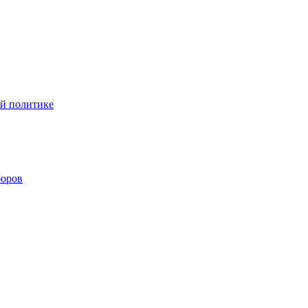
ой политике
боров