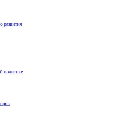
о развития
ой политике
боров