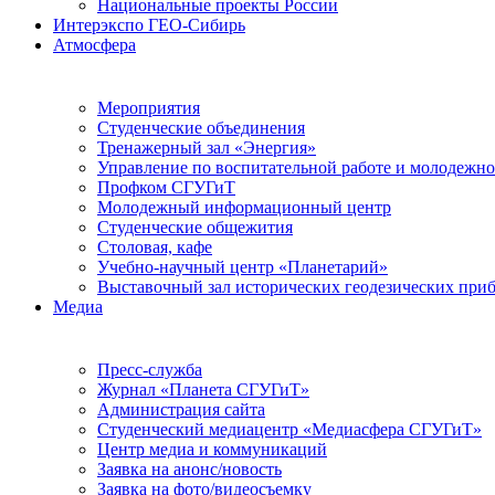
Национальные проекты России
Интерэкспо ГЕО-Сибирь
Атмосфера
Мероприятия
Студенческие объединения
Тренажерный зал «Энергия»
Управление по воспитательной работе и молодежн
Профком СГУГиТ
Молодежный информационный центр
Студенческие общежития
Столовая, кафе
Учебно-научный центр «Планетарий»
Выставочный зал исторических геодезических при
Медиа
Пресс-служба
Журнал «Планета СГУГиТ»
Администрация сайта
Студенческий медиацентр «Медиасфера СГУГиТ»
Центр медиа и коммуникаций
Заявка на анонс/новость
Заявка на фото/видеосъемку