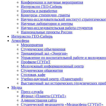
Конференции и научные мероприятия
Интерэкспо ГЕО-Сибирь
Проекты и разработки
Конкурсы, стипендии, гранты
Научно-исследовательский институт стратегическог
Научные лаборатории и центры
Научно-исследовательская работа студентов
Национальные проекты России
Интерэкспо ГЕО-Сибирь
Атмосфера
Мероприятия
Студенческие объединения
Тренажерный зал «Энергия»
Управление по воспитательной работе и молодежн
Профком СГУГиТ
Молодежный информационный центр
Студенческие общежития
Столовая, кафе
Учебно-научный центр «Планетарий»
Выставочный зал исторических геодезических при
Медиа
Пресс-служба
Журнал «Планета СГУГиТ»
Администрация сайта
Студенческий медиацентр «Медиасфера СГУГиТ»