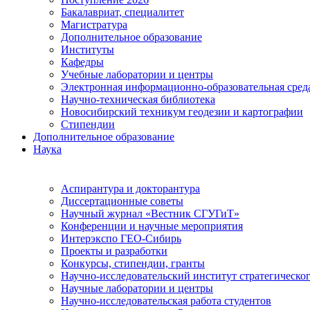
Бакалавриат, специалитет
Магистратура
Дополнительное образование
Институты
Кафедры
Учебные лаборатории и центры
Электронная информационно-образовательная сред
Научно-техническая библиотека
Новосибирский техникум геодезии и картографии
Стипендии
Дополнительное образование
Наука
Аспирантура и докторантура
Диссертационные советы
Научный журнал «Вестник СГУГиТ»
Конференции и научные мероприятия
Интерэкспо ГЕО-Сибирь
Проекты и разработки
Конкурсы, стипендии, гранты
Научно-исследовательский институт стратегическог
Научные лаборатории и центры
Научно-исследовательская работа студентов