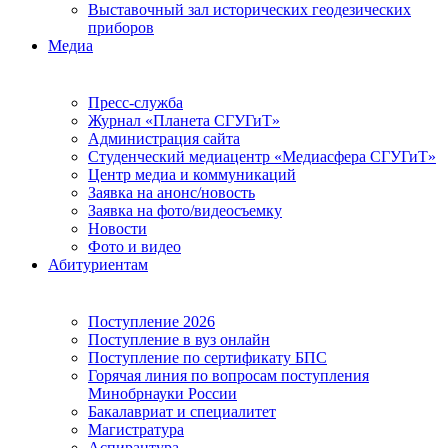
Выставочный зал исторических геодезических
приборов
Медиа
Пресс-служба
Журнал «Планета СГУГиТ»
Администрация сайта
Студенческий медиацентр «Медиасфера СГУГиТ»
Центр медиа и коммуникаций
Заявка на анонс/новость
Заявка на фото/видеосъемку
Новости
Фото и видео
Абитуриентам
Поступление 2026
Поступление в вуз онлайн
Поступление по сертификату БПС
Горячая линия по вопросам поступления
Минобрнауки России
Бакалавриат и специалитет
Магистратура
Аспирантура