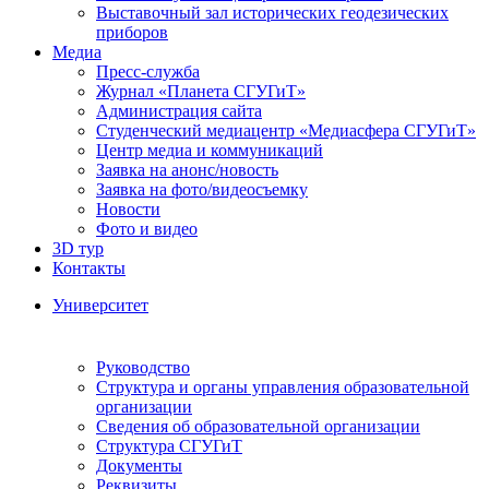
Выставочный зал исторических геодезических
приборов
Медиа
Пресс-служба
Журнал «Планета СГУГиТ»
Администрация сайта
Студенческий медиацентр «Медиасфера СГУГиТ»
Центр медиа и коммуникаций
Заявка на анонс/новость
Заявка на фото/видеосъемку
Новости
Фото и видео
3D тур
Контакты
Университет
Руководство
Структура и органы управления образовательной
организации
Сведения об образовательной организации
Структура СГУГиТ
Документы
Реквизиты