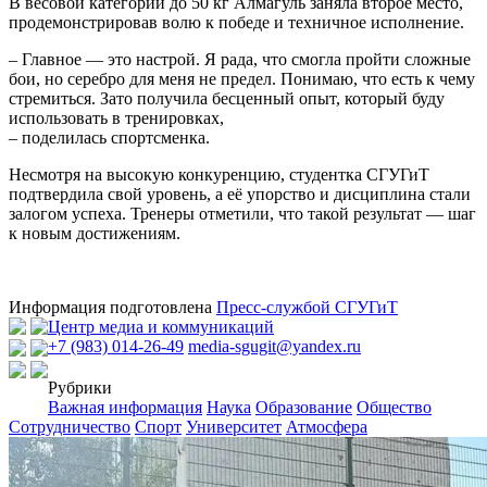
В весовой категории до 50 кг Алмагуль заняла второе место,
продемонстрировав волю к победе и техничное исполнение.
– Главное — это настрой. Я рада, что смогла пройти сложные
бои, но серебро для меня не предел. Понимаю, что есть к чему
стремиться. Зато получила бесценный опыт, который буду
использовать в тренировках,
– поделилась спортсменка.
Несмотря на высокую конкуренцию, студентка СГУГиТ
подтвердила свой уровень, а её упорство и дисциплина стали
залогом успеха. Тренеры отметили, что такой результат — шаг
к новым достижениям.
Информация подготовлена
Пресс-службой СГУГиТ
Центр медиа и коммуникаций
+7 (983) 014-26-49
media-sgugit@yandex.ru
Рубрики
Важная информация
Наука
Образование
Общество
Сотрудничество
Спорт
Университет
Атмосфера