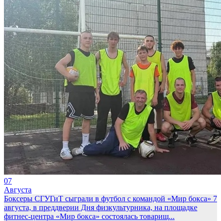
07
Августа
Боксеры СГУГиТ сыграли в футбол с командой «Мир бокса»
7
августа, в преддверии Дня физкультурника, на площадке
фитнес-центра «Мир бокса» состоялась товарищ...