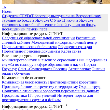
16
Июля
Студенты СГУГиТ блестяще выступили на Всероссийском
турнире по боксу в Якутске
С 6 по 11 июля в Якутске
состоялся масштабный всероссийский турнир по боксу,
посвященный памяти перв...
Информационные ресурсы СГУГиТ
Сведения об образовательной организации
Расписание
Личный кабинет
Молодежный информационный центр
Научно-техническая библиотека
Обращения граждан
Нормативно-правовые документы
Карта сайта
Внешние ресурсы и сервисы
Министерство науки и высшего образования РФ
Федеральная
служба по надзору в сфере образования и науки
Портал
Госуслуг
Сайт «Стипендиаты России»
Антиплагиат
Онлайн
оплата обучения
Комплексная безопасность
Комплексная безопасность
Противодействие коррупции
Противодействие экстремизму и терроризму
Охрана труда
Политика в отношении обработки персональных данных
Профилактика IT-преступлений
Интернет-портал для
противодействия слухам и фейкам
Информационные ресурсы СГУГиТ