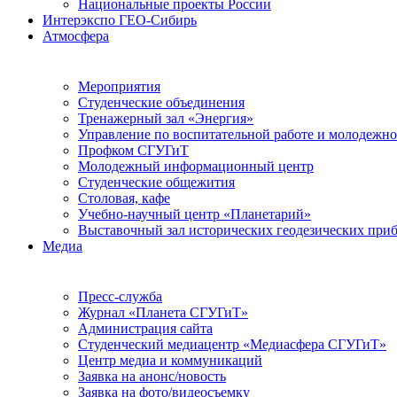
Национальные проекты России
Интерэкспо ГЕО-Сибирь
Атмосфера
Мероприятия
Студенческие объединения
Тренажерный зал «Энергия»
Управление по воспитательной работе и молодежн
Профком СГУГиТ
Молодежный информационный центр
Студенческие общежития
Столовая, кафе
Учебно-научный центр «Планетарий»
Выставочный зал исторических геодезических при
Медиа
Пресс-служба
Журнал «Планета СГУГиТ»
Администрация сайта
Студенческий медиацентр «Медиасфера СГУГиТ»
Центр медиа и коммуникаций
Заявка на анонс/новость
Заявка на фото/видеосъемку