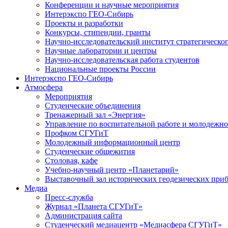
Конференции и научные мероприятия
Интерэкспо ГЕО-Сибирь
Проекты и разработки
Конкурсы, стипендии, гранты
Научно-исследовательский институт стратегическог
Научные лаборатории и центры
Научно-исследовательская работа студентов
Национальные проекты России
Интерэкспо ГЕО-Сибирь
Атмосфера
Мероприятия
Студенческие объединения
Тренажерный зал «Энергия»
Управление по воспитательной работе и молодежн
Профком СГУГиТ
Молодежный информационный центр
Студенческие общежития
Столовая, кафе
Учебно-научный центр «Планетарий»
Выставочный зал исторических геодезических при
Медиа
Пресс-служба
Журнал «Планета СГУГиТ»
Администрация сайта
Студенческий медиацентр «Медиасфера СГУГиТ»