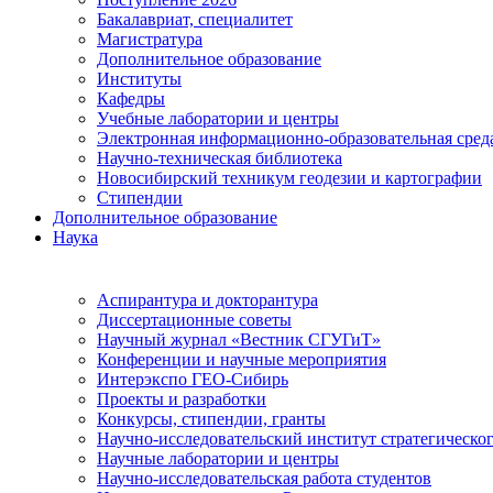
Бакалавриат, специалитет
Магистратура
Дополнительное образование
Институты
Кафедры
Учебные лаборатории и центры
Электронная информационно-образовательная сред
Научно-техническая библиотека
Новосибирский техникум геодезии и картографии
Стипендии
Дополнительное образование
Наука
Аспирантура и докторантура
Диссертационные советы
Научный журнал «Вестник СГУГиТ»
Конференции и научные мероприятия
Интерэкспо ГЕО-Сибирь
Проекты и разработки
Конкурсы, стипендии, гранты
Научно-исследовательский институт стратегическог
Научные лаборатории и центры
Научно-исследовательская работа студентов