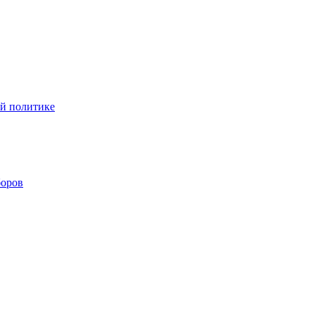
ой политике
боров