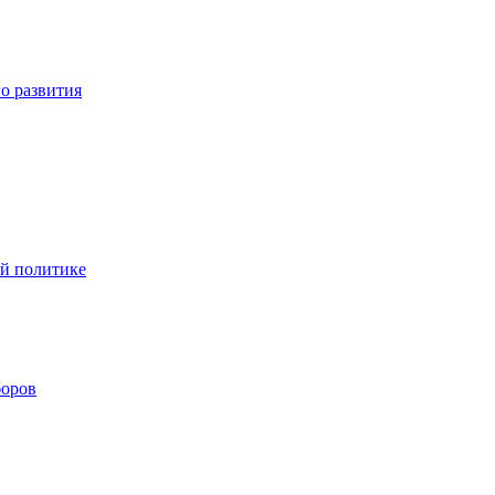
о развития
ой политике
боров