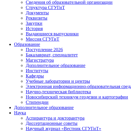
Сведения об образовательной организации
Структура СГУГиТ
Документы
Реквизиты
Закупки
История
Выдающиеся выпускники
Миссия СГУГиТ
Образование
Поступление 2026
Бакалавриат, специалитет
Магистратура
Дополнительное образование
Институты
Кафедры
Учебные лаборатории и центры
Электронная информационно-образовательная сред
Научно-техническая библиотека
Новосибирский техникум геодезии и картографии
Стипендии
Дополнительное образование
Наука
Аспирантура и докторантура
Диссертационные советы
Научный журнал «Вестник СГУГиТ»