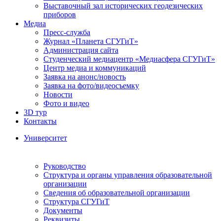
Выставочный зал исторических геодезических
приборов
Медиа
Пресс-служба
Журнал «Планета СГУГиТ»
Администрация сайта
Студенческий медиацентр «Медиасфера СГУГиТ»
Центр медиа и коммуникаций
Заявка на анонс/новость
Заявка на фото/видеосъемку
Новости
Фото и видео
3D тур
Контакты
Университет
Руководство
Структура и органы управления образовательной
организации
Сведения об образовательной организации
Структура СГУГиТ
Документы
Реквизиты