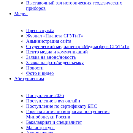
Выставочный зал исторических геодезических
приборов
Медиа
Пресс-служба
Журнал «Планета СГУГиТ»
Администрация сайта
Студенческий медиацентр «Медиасфера СГУГиТ»
Центр медиа и коммуникаций
Заявка на анонс/новость
Заявка на фото/видеосъемку
Новости
Фото и видео
Абитуриентам
Поступление 2026
Поступление в вуз онлайн
Поступление по сертификату БПС
Горячая линия по вопросам поступления
Минобрнауки России
Бакалавриат и специалитет
Магистратура
Аспирантура