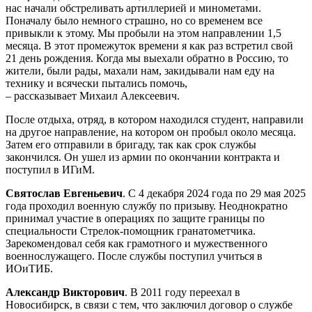
нас начали обстреливать артиллерией и минометами.
Поначалу было немного страшно, но со временем все
привыкли к этому. Мы пробыли на этом направлении 1,5
месяца. В этот промежуток времени я как раз встретил свой
21 день рождения. Когда мы выехали обратно в Россию, то
жители, были рады, махали нам, закидывали нам еду на
технику и всячески пытались помочь,
– рассказывает Михаил Алексеевич.
После отдыха, отряд, в котором находился студент, направили
на другое направление, на котором он пробыл около месяца.
Затем его отправили в бригаду, так как срок службы
закончился. Он ушел из армии по окончании контракта и
поступил в ИГиМ.
Святослав Евгеньевич
. С 4 декабря 2024 года по 29 мая 2025
года проходил военную службу по призыву. Неоднократно
принимал участие в операциях по защите границы по
специальности Стрелок-помощник гранатометчика.
Зарекомендовал себя как грамотного и мужественного
военнослужащего. После службы поступил учиться в
ИОиТИБ.
Александр Викторович
. В 2011 году переехал в
Новосибирск, в связи с тем, что заключил договор о службе