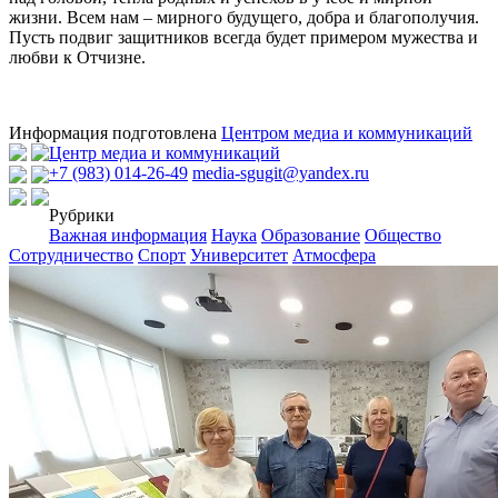
жизни. Всем нам – мирного будущего, добра и благополучия.
Пусть подвиг защитников всегда будет примером мужества и
любви к Отчизне.
Информация подготовлена
Центром медиа и коммуникаций
Центр медиа и коммуникаций
+7 (983) 014-26-49
media-sgugit@yandex.ru
Рубрики
Важная информация
Наука
Образование
Общество
Сотрудничество
Спорт
Университет
Атмосфера