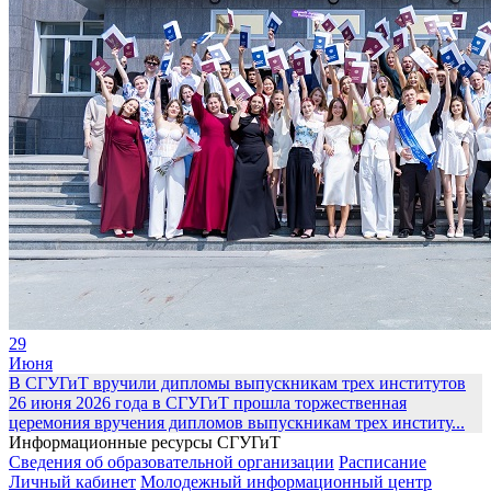
29
Июня
В СГУГиТ вручили дипломы выпускникам трех институтов
26 июня 2026 года в СГУГиТ прошла торжественная
церемония вручения дипломов выпускникам трех институ...
Информационные ресурсы СГУГиТ
Сведения об образовательной организации
Расписание
Личный кабинет
Молодежный информационный центр