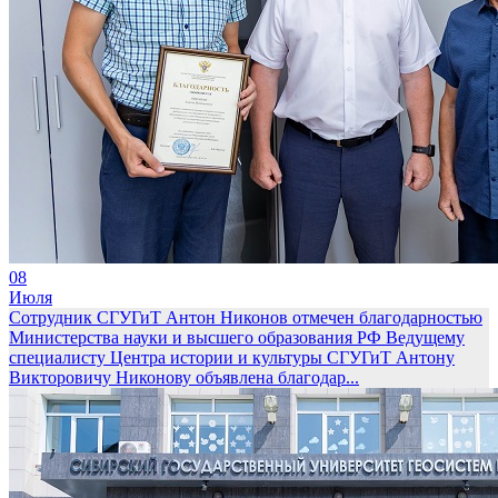
08
Июля
Сотрудник СГУГиТ Антон Никонов отмечен благодарностью
Министерства науки и высшего образования РФ
Ведущему
специалисту Центра истории и культуры СГУГиТ Антону
Викторовичу Никонову объявлена благодар...