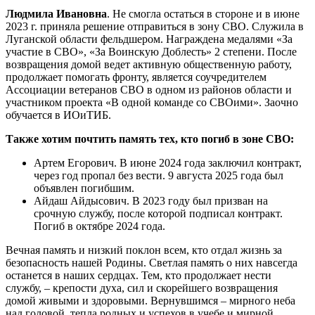
Людмила Ивановна
. Не смогла остаться в стороне и в июне
2023 г. приняла решение отправиться в зону СВО. Служила в
Луганской области фельдшером. Награждена медалями «За
участие в СВО», «За Воинскую Доблесть» 2 степени. После
возвращения домой ведет активную общественную работу,
продолжает помогать фронту, является соучредителем
Ассоциации ветеранов СВО в одном из районов области и
участником проекта «В одной команде со СВОими». Заочно
обучается в ИОиТИБ.
Также хотим почтить память тех, кто погиб в зоне СВО:
Артем Егорович. В июне 2024 года заключил контракт,
через год пропал без вести. 9 августа 2025 года был
объявлен погибшим.
Айдаш Айдысович. В 2023 году был призван на
срочную службу, после которой подписал контракт.
Погиб в октябре 2024 года.
Вечная память и низкий поклон всем, кто отдал жизнь за
безопасность нашей Родины. Светлая память о них навсегда
останется в наших сердцах. Тем, кто продолжает нести
службу, – крепости духа, сил и скорейшего возвращения
домой живыми и здоровыми. Вернувшимся – мирного неба
над головой, тепла родных и успехов в учебе и мирной