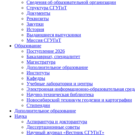
Сведения об образовательной организации
Структура СГУГиТ
Документы
Реквизиты
Закупки
История
Выдающиеся выпускники
Миссия СГУГиТ
Образование
Поступление 2026
Бакалавриат, специалитет
Магистратура
Дополнительное образование
Институты
Кафедры
Учебные лаборатории и центры
Электронная информационно-образовательная сред
Научно-техническая библиотека
Новосибирский техникум геодезии и картографии
Стипендии
Дополнительное образование
Наука
Аспирантура и докторантура
Диссертационные советы
Научный журнал «Вестник СГУГиТ»