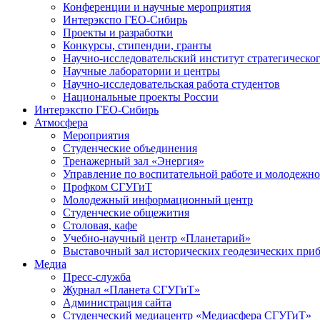
Конференции и научные мероприятия
Интерэкспо ГЕО-Сибирь
Проекты и разработки
Конкурсы, стипендии, гранты
Научно-исследовательский институт стратегическог
Научные лаборатории и центры
Научно-исследовательская работа студентов
Национальные проекты России
Интерэкспо ГЕО-Сибирь
Атмосфера
Мероприятия
Студенческие объединения
Тренажерный зал «Энергия»
Управление по воспитательной работе и молодежн
Профком СГУГиТ
Молодежный информационный центр
Студенческие общежития
Столовая, кафе
Учебно-научный центр «Планетарий»
Выставочный зал исторических геодезических при
Медиа
Пресс-служба
Журнал «Планета СГУГиТ»
Администрация сайта
Студенческий медиацентр «Медиасфера СГУГиТ»