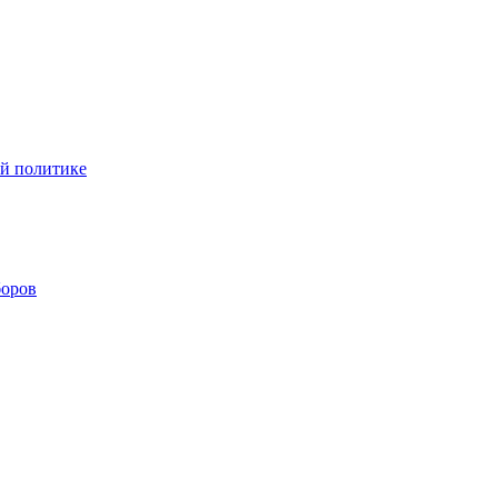
ой политике
боров