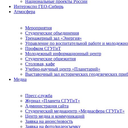
Национальные проекты России
Интерэкспо ГЕО-Сибирь
Атмосфера
Мероприятия
Студенческие объединения
Тренажерный зал «Энергия»
Управление по воспитательной работе и молодежн
Профком СГУГиТ
Молодежный информационный центр
Студенческие общежития
Столовая, кафе
Учебно-научный центр «Планетарий»
Выставочный зал исторических геодезических при
Медиа
Пресс-служба
Журнал «Планета СГУГиТ»
Администрация сайта
Студенческий медиацентр «Медиасфера СГУГиТ»
Центр медиа и коммуникаций
Заявка на анонс/новость
Заявка на фото/видеосъемку