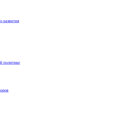
о развития
ой политике
боров