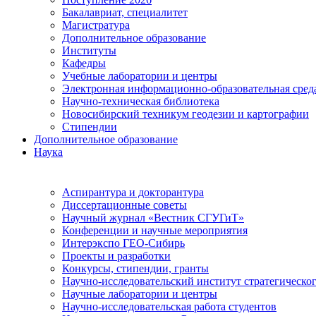
Бакалавриат, специалитет
Магистратура
Дополнительное образование
Институты
Кафедры
Учебные лаборатории и центры
Электронная информационно-образовательная сред
Научно-техническая библиотека
Новосибирский техникум геодезии и картографии
Стипендии
Дополнительное образование
Наука
Аспирантура и докторантура
Диссертационные советы
Научный журнал «Вестник СГУГиТ»
Конференции и научные мероприятия
Интерэкспо ГЕО-Сибирь
Проекты и разработки
Конкурсы, стипендии, гранты
Научно-исследовательский институт стратегическог
Научные лаборатории и центры
Научно-исследовательская работа студентов