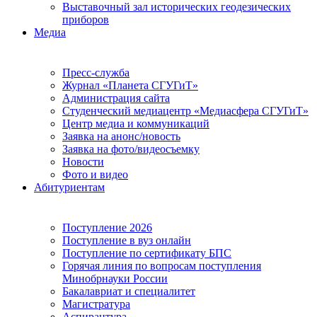
Выставочный зал исторических геодезических
приборов
Медиа
Пресс-служба
Журнал «Планета СГУГиТ»
Администрация сайта
Студенческий медиацентр «Медиасфера СГУГиТ»
Центр медиа и коммуникаций
Заявка на анонс/новость
Заявка на фото/видеосъемку
Новости
Фото и видео
Абитуриентам
Поступление 2026
Поступление в вуз онлайн
Поступление по сертификату БПС
Горячая линия по вопросам поступления
Минобрнауки России
Бакалавриат и специалитет
Магистратура
Аспирантура