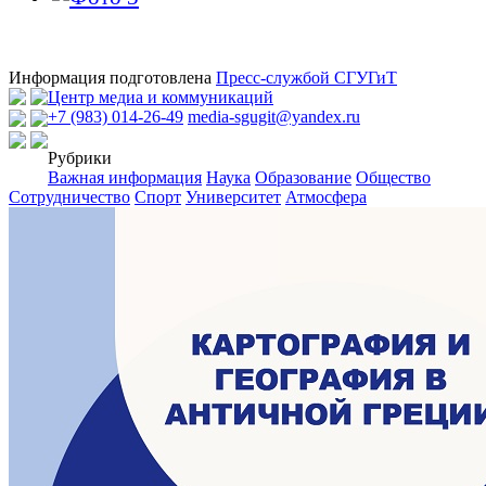
Информация подготовлена
Пресс-службой СГУГиТ
Центр медиа и коммуникаций
+7 (983) 014-26-49
media-sgugit@yandex.ru
Рубрики
Важная информация
Наука
Образование
Общество
Сотрудничество
Спорт
Университет
Атмосфера