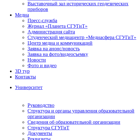
Выставочный зал исторических геодезических
приборов
Медиа
Пресс-служба
Журнал «Планета СГУГиТ»
Администрация сайта
Студенческий медиацентр «Медиасфера СГУГиТ»
Центр медиа и коммуникаций
Заявка на анонс/новость
Заявка на фото/видеосъемку
Новости
Фото и видео
3D тур
Контакты
Университет
Руководство
Структура и органы управления образовательной
организации
Сведения об образовательной организации
Структура СГУГиТ
Документы
Реквизиты