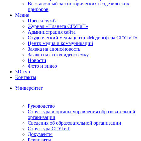
Выставочный зал исторических геодезических
приборов
Медиа
Пресс-служба
Журнал «Планета СГУГиТ»
Администрация сайта
Студенческий медиацентр «Медиасфера СГУГиТ»
Центр медиа и коммуникаций
Заявка на анонс/новость
Заявка на фото/видеосъемку
Новости
Фото и видео
3D тур
Контакты
Университет
Руководство
Структура и органы управления образовательной
организации
Сведения об образовательной организации
Структура СГУГиТ
Документы
Реквизиты