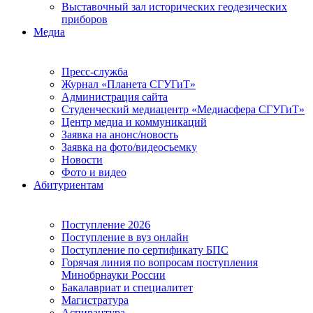
Выставочный зал исторических геодезических
приборов
Медиа
Пресс-служба
Журнал «Планета СГУГиТ»
Администрация сайта
Студенческий медиацентр «Медиасфера СГУГиТ»
Центр медиа и коммуникаций
Заявка на анонс/новость
Заявка на фото/видеосъемку
Новости
Фото и видео
Абитуриентам
Поступление 2026
Поступление в вуз онлайн
Поступление по сертификату БПС
Горячая линия по вопросам поступления
Минобрнауки России
Бакалавриат и специалитет
Магистратура
Аспирантура