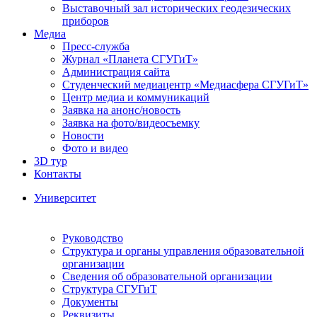
Выставочный зал исторических геодезических
приборов
Медиа
Пресс-служба
Журнал «Планета СГУГиТ»
Администрация сайта
Студенческий медиацентр «Медиасфера СГУГиТ»
Центр медиа и коммуникаций
Заявка на анонс/новость
Заявка на фото/видеосъемку
Новости
Фото и видео
3D тур
Контакты
Университет
Руководство
Структура и органы управления образовательной
организации
Сведения об образовательной организации
Структура СГУГиТ
Документы
Реквизиты