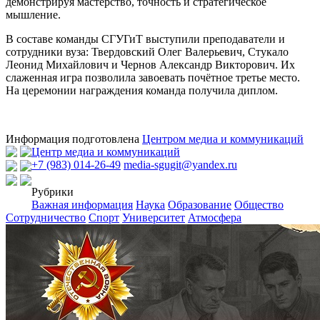
демонстрируя мастерство, точность и стратегическое
мышление.
В составе команды СГУГиТ выступили преподаватели и
сотрудники вуза: Твердовский Олег Валерьевич, Стукало
Леонид Михайлович и Чернов Александр Викторович. Их
слаженная игра позволила завоевать почётное третье место.
На церемонии награждения команда получила диплом.
Информация подготовлена
Центром медиа и коммуникаций
Центр медиа и коммуникаций
+7 (983) 014-26-49
media-sgugit@yandex.ru
Рубрики
Важная информация
Наука
Образование
Общество
Сотрудничество
Спорт
Университет
Атмосфера