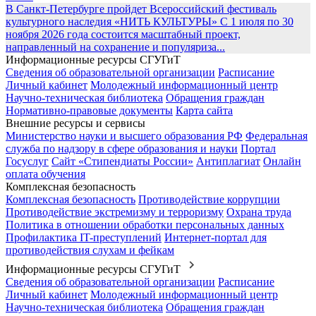
В Санкт-Петербурге пройдет Всероссийский фестиваль
культурного наследия «НИТЬ КУЛЬТУРЫ»
С 1 июля по 30
ноября 2026 года состоится масштабный проект,
направленный на сохранение и популяриза...
Информационные ресурсы СГУГиТ
Сведения об образовательной организации
Расписание
Личный кабинет
Молодежный информационный центр
Научно-техническая библиотека
Обращения граждан
Нормативно-правовые документы
Карта сайта
Внешние ресурсы и сервисы
Министерство науки и высшего образования РФ
Федеральная
служба по надзору в сфере образования и науки
Портал
Госуслуг
Сайт «Стипендиаты России»
Антиплагиат
Онлайн
оплата обучения
Комплексная безопасность
Комплексная безопасность
Противодействие коррупции
Противодействие экстремизму и терроризму
Охрана труда
Политика в отношении обработки персональных данных
Профилактика IT-преступлений
Интернет-портал для
противодействия слухам и фейкам
Информационные ресурсы СГУГиТ
Сведения об образовательной организации
Расписание
Личный кабинет
Молодежный информационный центр
Научно-техническая библиотека
Обращения граждан