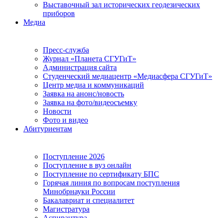
Выставочный зал исторических геодезических
приборов
Медиа
Пресс-служба
Журнал «Планета СГУГиТ»
Администрация сайта
Студенческий медиацентр «Медиасфера СГУГиТ»
Центр медиа и коммуникаций
Заявка на анонс/новость
Заявка на фото/видеосъемку
Новости
Фото и видео
Абитуриентам
Поступление 2026
Поступление в вуз онлайн
Поступление по сертификату БПС
Горячая линия по вопросам поступления
Минобрнауки России
Бакалавриат и специалитет
Магистратура
Аспирантура