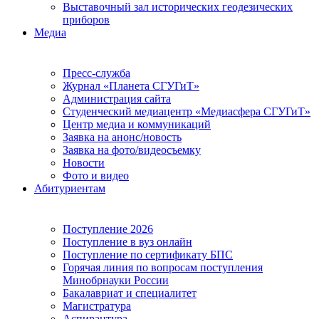
Выставочный зал исторических геодезических
приборов
Медиа
Пресс-служба
Журнал «Планета СГУГиТ»
Администрация сайта
Студенческий медиацентр «Медиасфера СГУГиТ»
Центр медиа и коммуникаций
Заявка на анонс/новость
Заявка на фото/видеосъемку
Новости
Фото и видео
Абитуриентам
Поступление 2026
Поступление в вуз онлайн
Поступление по сертификату БПС
Горячая линия по вопросам поступления
Минобрнауки России
Бакалавриат и специалитет
Магистратура
Аспирантура