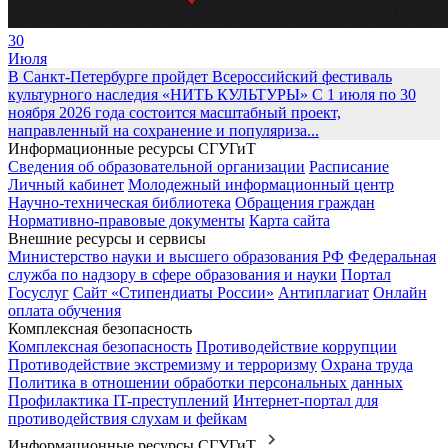
30
Июля
В Санкт-Петербурге пройдет Всероссийский фестиваль
культурного наследия «НИТЬ КУЛЬТУРЫ»
С 1 июля по 30
ноября 2026 года состоится масштабный проект,
направленный на сохранение и популяриза...
Информационные ресурсы СГУГиТ
Сведения об образовательной организации
Расписание
Личный кабинет
Молодежный информационный центр
Научно-техническая библиотека
Обращения граждан
Нормативно-правовые документы
Карта сайта
Внешние ресурсы и сервисы
Министерство науки и высшего образования РФ
Федеральная
служба по надзору в сфере образования и науки
Портал
Госуслуг
Сайт «Стипендиаты России»
Антиплагиат
Онлайн
оплата обучения
Комплексная безопасность
Комплексная безопасность
Противодействие коррупции
Противодействие экстремизму и терроризму
Охрана труда
Политика в отношении обработки персональных данных
Профилактика IT-преступлений
Интернет-портал для
противодействия слухам и фейкам
Информационные ресурсы СГУГиТ