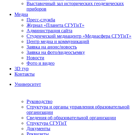
Выставочный зал исторических геодезических
приборов
Медиа
Пресс-служба
Журнал «Планета СГУГиТ»
Администрация сайта
Студенческий медиацентр «Медиасфера СГУГиТ»
Центр медиа и коммуникаций
Заявка на анонс/новость
Заявка на фото/видеосъемку
Новости
Фото и видео
3D тур
Контакты
Университет
Руководство
Структура и органы управления образовательной
организации
Сведения об образовательной организации
Структура СГУГиТ
Документы
Реквизиты